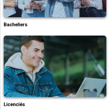
BAC+5
Bacheliers
BAC+5
Transformation Digitale
Marketing & Com. Digitale
Comptabilité, Contrôle, Audit
E-Logistique
Master Pro.
Licenciés