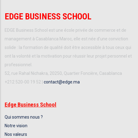
EDGE BUSINESS SCHOOL
EDGE Business School est une école privée de commerce et de
management à Casablanca Maroc, elle est née d’une conviction
solide : la formation de qualité doit être accessible à tous ceux qui
ont la volonté et la motivation pour réussir leur projet personnel et
professionnel.
52, rue Rahal Nichakra, 20250, Quartier Foncière, Casablanca
+212 520-00 19 52 |
contact@edge.ma
Edge Business School
Qui sommes nous ?
Notre vision
Nos valeurs