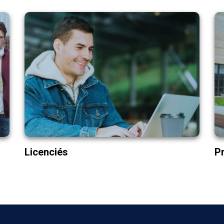
BAC+5
Transformation Digitale
Marketing & Com. Digitale
Comptabilité, Contrôle, Audit
E-Logistique
Master Pro.
Licenciés
P