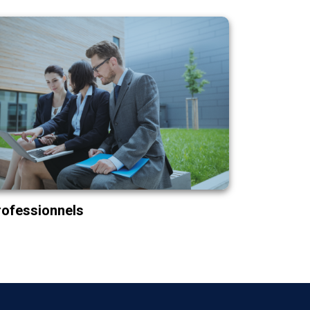
Bac+5 Pro.
Marketing & Développement
Commercial
Marketing Digital
Finance d’entreprise
Ressources humaines
Transformation Digitale
Certificats Pro
rofessionnels