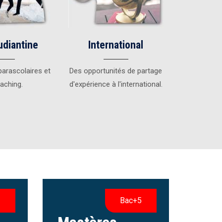
udiantine
International
parascolaires et
Des opportunités de partage
aching.
d'expérience à l'international.
3
Bac+5