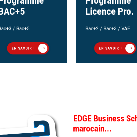
Programme
Programme
BAC+5
Licence Pro.
Bac+3 / Bac+5
Bac+2 / Bac+3 / VAE
EN SAVOIR +
EN SAVOIR +
EDGE Business Sch
marocain...