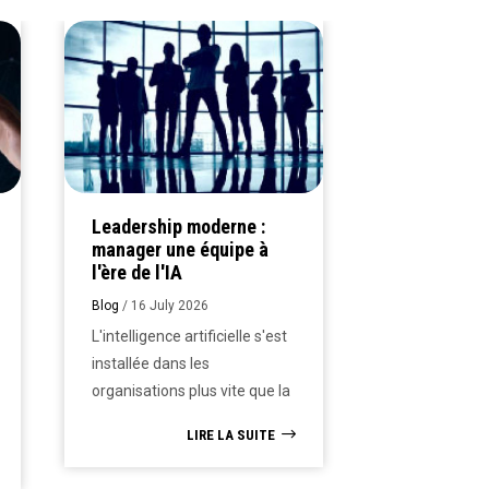
Comment sa
école est v
professionn
Blog
/
16 July 
Le mot "profe
figure aujourd
quasi-totalit
Leadership moderne :
d'écoles de 
manager une équipe à
l'ère de l'IA
management. 
un argument 
Blog
/
16 July 2026
automatique, 
L'intelligence artificielle s'est
perdre une pa
installée dans les
signification.
organisations plus vite que la
étudiant ou p
plupart des managers n'ont
LIRE LA SUITE
qui doit arbitr
eu le temps de s'y préparer.
plusieurs éta
Planification, reporting,