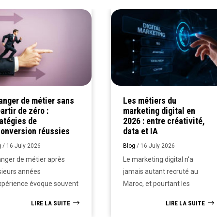
anger de métier sans
Les métiers du
artir de zéro :
marketing digital en
atégies de
2026 : entre créativité,
conversion réussies
data et IA
g
/
16 July 2026
Blog
/
16 July 2026
nger de métier après
Le marketing digital n'a
sieurs années
jamais autant recruté au
xpérience évoque souvent
Maroc, et pourtant les
 idée fausse mais tenace
métiers qui le composent ont
LIRE LA SUITE
LIRE LA SUITE
lle de devoir tout
profondément changé en