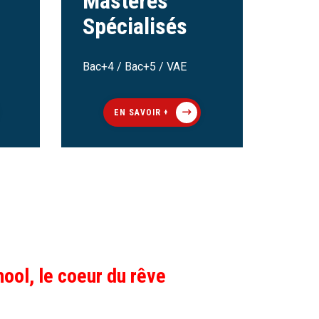
Mastères
Spécialisés
Bac+4 / Bac+5 / VAE
EN SAVOIR +
ool, le coeur du rêve