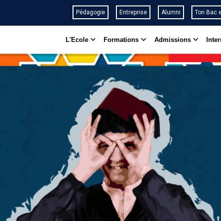
Aller
Pédagogie
Entreprise
Alumni
Ton Bac 
au
MAIN
contenu
L'Ecole
Formations
Admissions
Inter
NAVIGATION
principal