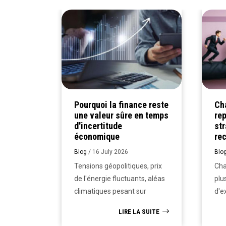
e
onnelle
?
un
Bac+2
S, un
me
Pourquoi la finance reste
Ch
une valeur sûre en temps
rep
A SUITE
d'incertitude
str
économique
re
Blog
/
16 July 2026
Blo
Tensions géopolitiques, prix
Cha
de l'énergie fluctuants, aléas
plu
climatiques pesant sur
d'e
l'agriculture, prévisions de
une
LIRE LA SUITE
croissance qui varient selon
: ce