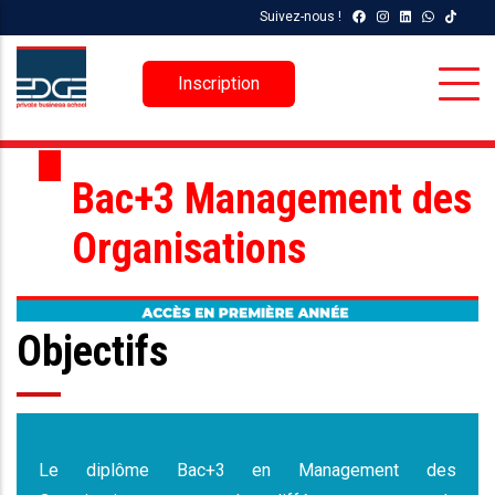
Aller
Suivez-nous !
au
contenu
Inscription
principal
Bac+3 Management des
Organisations
Objectifs
Le diplôme Bac+3 en
Management des