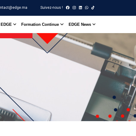
ntact@edge.ma
Suivez-nous !
n EDGE
Formation Continue
EDGE News