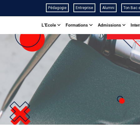
Aller
Pédagogie
Entreprise
Alumni
Ton Bac 
au
MAIN
contenu
L'Ecole
Formations
Admissions
Inter
NAVIGATION
principal
Fil
d'Ariane