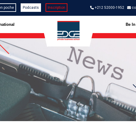
en poche
Podcasts
Inscription
+212 52000-1952
co
national
Be I