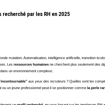
us recherché par les RH en 2025
nde mutation. Automatisation, intelligence artificielle, transition écolo
ises. Les
ressources humaines
ne cherchent plus seulement des dipl
dans un environnement complexe.
“incontournable”
aux yeux des recruteurs ? Quelles sont les compéte
nt ou un jeune professionnel peut-il se positionner comme
la perle ra
r devenir ce
profil recherché
, en vous basant sur les tendances RH ac