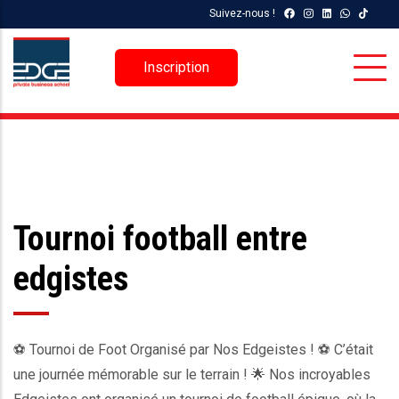
Aller
Suivez-nous !
au
contenu
Inscription
principal
Tournoi football entre
edgistes
⚽️ Tournoi de Foot Organisé par Nos Edgeistes ! ⚽️ C’était
une journée mémorable sur le terrain ! 🌟 Nos incroyables