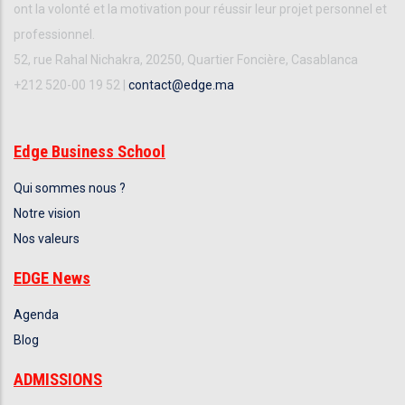
ont la volonté et la motivation pour réussir leur projet personnel et
professionnel.
52, rue Rahal Nichakra, 20250, Quartier Foncière, Casablanca
+212 520-00 19 52 |
contact@edge.ma
Edge Business School
Qui sommes nous ?
Notre vision
Nos valeurs
EDGE News
Agenda
Blog
ADMISSIONS