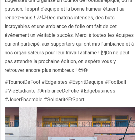
Edgeistes ont organisé un tournoi de football épique, où la
passion, l’esprit d’équipe et la bonne humeur étaient au
rendez-vous ! 🎉💥Des matchs intenses, des buts
incroyables et une ambiance de folie ont fait de cet
événement un véritable succès. Merci à toutes les équipes
qui ont participé, aux supporters qui ont mis l’ambiance et à
nos organisateurs pour leur travail acharné ! 🙌On ne peut
pas attendre la prochaine édition, on espère vous y
retrouver encore plus nombreux ! 😎⚽️
#TournoiDeFoot #Edgeistes #EspritDequipe #Football
#VieEtudiante #AmbianceDeFolie #Edgebusiness
#JouerEnsemble #SolidaritéEtSport