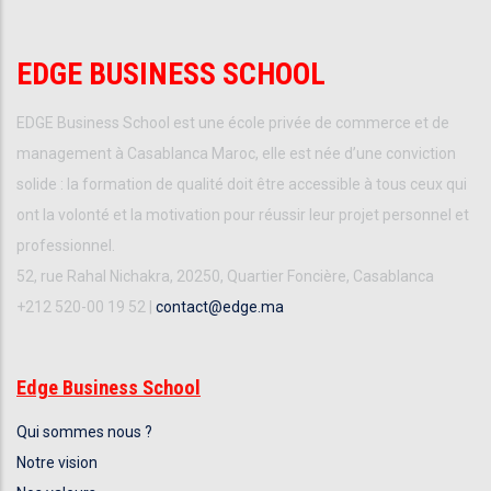
EDGE BUSINESS SCHOOL
EDGE Business School est une école privée de commerce et de
management à Casablanca Maroc, elle est née d’une conviction
solide : la formation de qualité doit être accessible à tous ceux qui
ont la volonté et la motivation pour réussir leur projet personnel et
professionnel.
52, rue Rahal Nichakra, 20250, Quartier Foncière, Casablanca
+212 520-00 19 52 |
contact@edge.ma
Edge Business School
Qui sommes nous ?
Notre vision