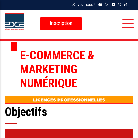
Skip
Suivez-nous !
to
main
Inscription
content
E-COMMERCE &
MARKETING
NUMÉRIQUE
Objectifs