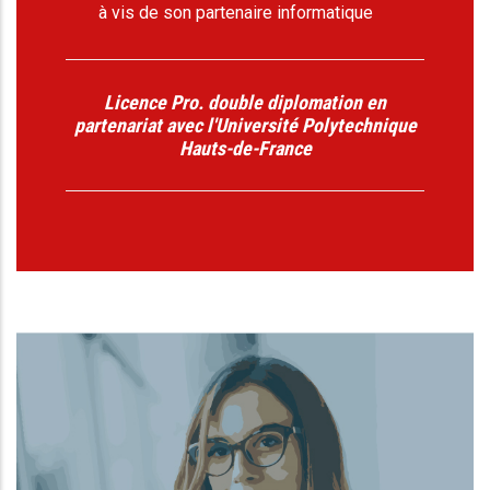
à vis de son partenaire informatique
Licence Pro. double diplomation en
partenariat avec l'Université Polytechnique
Hauts-de-France