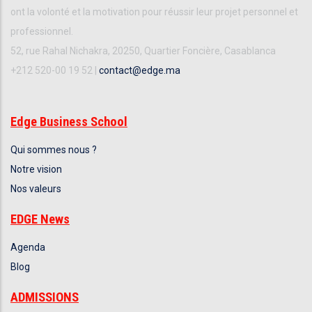
ont la volonté et la motivation pour réussir leur projet personnel et
professionnel.
52, rue Rahal Nichakra, 20250, Quartier Foncière, Casablanca
+212 520-00 19 52 |
contact@edge.ma
Edge Business School
Qui sommes nous ?
Notre vision
Nos valeurs
EDGE News
Agenda
Blog
ADMISSIONS