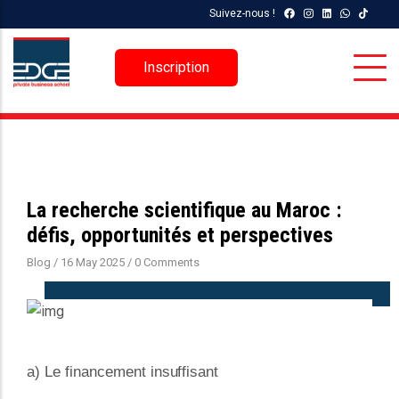
Aller
Suivez-nous !
au
contenu
Inscription
principal
La recherche scientifique au Maroc :
défis, opportunités et perspectives
Blog
/
16 May 2025
/
0 Comments
a) Le financement
insuffisant