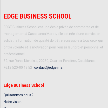
EDGE BUSINESS SCHOOL
EDGE Business School est une école privée de commerce et de
management à Casablanca Maroc, elle est née d’une conviction
solide : la formation de qualité doit être accessible à tous ceux qui
ont la volonté et la motivation pour réussir leur projet personnel et
professionnel.
52, rue Rahal Nichakra, 20250, Quartier Foncière, Casablanca
+212 520-00 19 52 |
contact@edge.ma
Edge Business School
Qui sommes nous ?
Notre vision